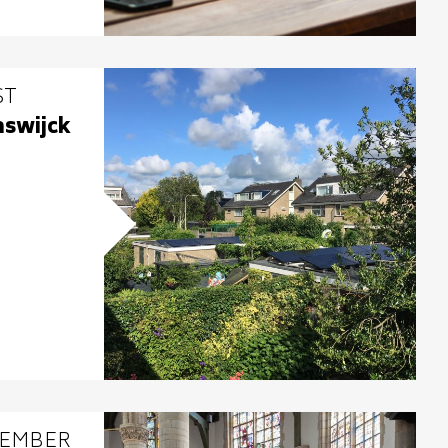
ST
aswijck
VEMBER