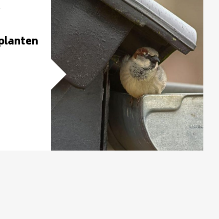
F
planten