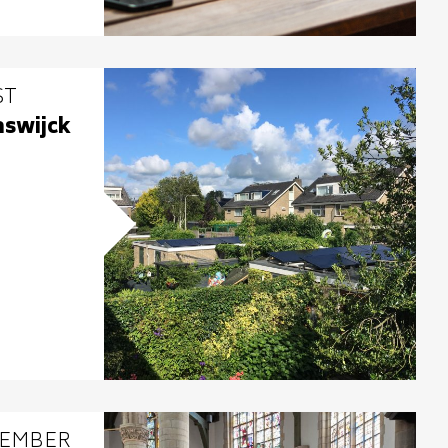
ST
aswijck
VEMBER