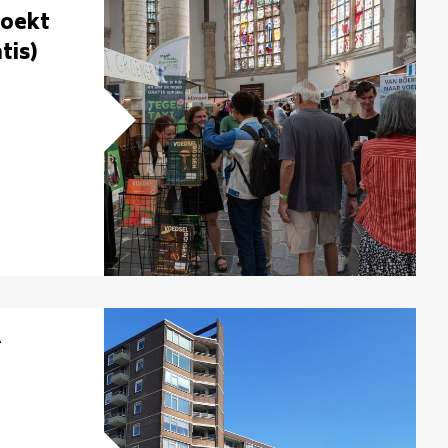
zoekt
tis)
A