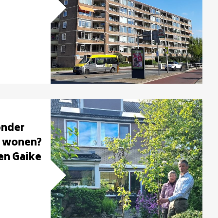
onder
r wonen?
en Gaike