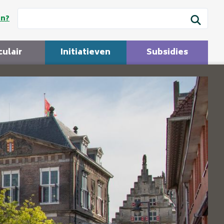
en?
culair
Initiatieven
Subsidies