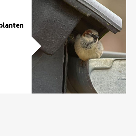
F
planten