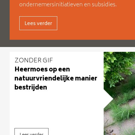
ondernemersinitiatieven en subsidies.
Lees verder
ZONDER GIF
Heermoes op een
natuurvriendelijke manier
bestrijden