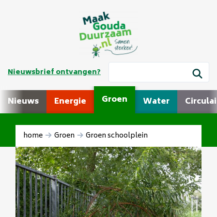
Nieuwsbrief ontvangen?
Groen
Nieuws
Energie
Water
Circulai
home
Groen
Groen schoolplein