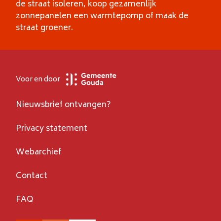
de straat isoleren, koop gezamenlijk
zonnepanelen een warmtepomp of maak de
straat groener.
Voor en door
Nieuwsbrief ontvangen?
Privacy statement
Webarchief
Contact
FAQ