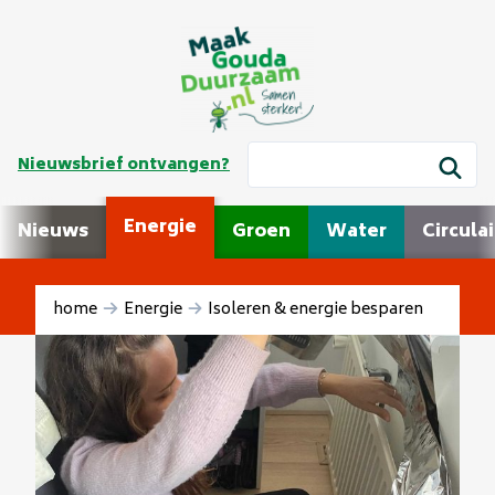
Nieuwsbrief ontvangen?
Energie
Nieuws
Groen
Water
Circulai
home
Energie
Isoleren & energie besparen