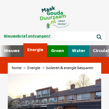
Nieuwsbrief ontvangen?
Energie
Nieuws
Groen
Water
Circulai
home
Energie
Isoleren & energie besparen