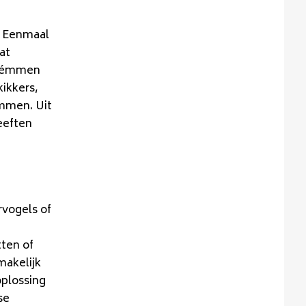
. Eenmaal
at
zwémmen
kikkers,
emmen. Uit
reeften
rvogels of
tten of
makelijk
oplossing
se