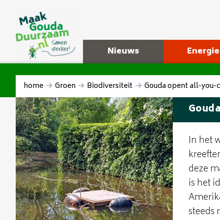
Nieuws
Energie
home
Groen
Biodiversiteit
Gouda opent all-you-c
Gouda 
In het 
kreefte
deze ma
is het 
Amerika
steeds 