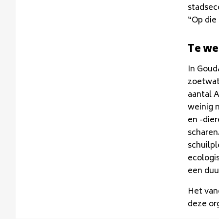
stadseco
“Op die
Te we
In Goud
zoetwat
aantal A
weinig n
en -die
scharen
schuilpl
ecologi
een duu
Het van
deze or