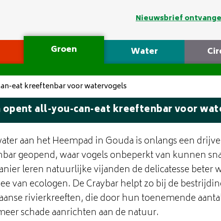
Nieuwsbrief ontvang
Groen
Water
Cir
an-eat kreeftenbar voor watervogels
opent all-you-can-eat kreeftenbar voor wat
water aan het Heempad in Gouda is onlangs een drijv
nbar geopend, waar vogels onbeperkt van kunnen sn
nier leren natuurlijke vijanden de delicatesse beter 
idee van ecologen. De Craybar helpt zo bij de bestrijdi
anse rivierkreeften, die door hun toenemende aanta
meer schade aanrichten aan de natuur.