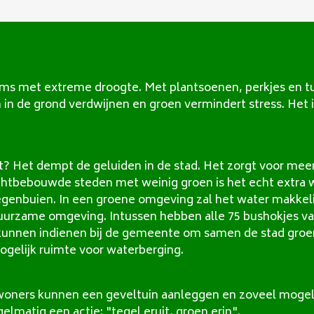
 met extreme droogte. Met plantsoenen, perkjes en tui
in de grond verdwijnen en groen vermindert stress. Het is
t? Het dempt de geluiden in de stad. Het zorgt voor mee
ichtbebouwde steden met weinig groen is het echt extra 
egenbuien. In een groene omgeving zal het water makkeli
duurzame omgeving. Intussen hebben alle 75 bushokjes v
unnen indienen bij de gemeente om samen de stad groener
ogelijk ruimte voor waterberging.
ners kunnen een geveltuin aanleggen en zoveel mogelij
matig een actie: "tegel eruit, groen erin".