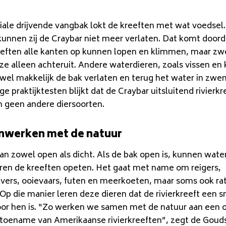
iale drijvende vangbak lokt de kreeften met wat voedsel
kunnen zij de Craybar niet meer verlaten. Dat komt doord
reeften alle kanten op kunnen lopen en klimmen, maar 
e alleen achteruit. Andere waterdieren, zoals vissen en 
wel makkelijk de bak verlaten en terug het water in zw
ge praktijktesten blijkt dat de Craybar uitsluitend rivierk
n geen andere diersoorten.
werken met de natuur
an zowel open als dicht. Als de bak open is, kunnen wate
ren de kreeften opeten. Het gaat met name om reigers,
lvers, ooievaars, futen en meerkoeten, maar soms ook ra
Op die manier leren deze dieren dat de rivierkreeft een s
oor hen is. “Zo werken we samen met de natuur aan een 
 toename van Amerikaanse rivierkreeften”, zegt de Goud