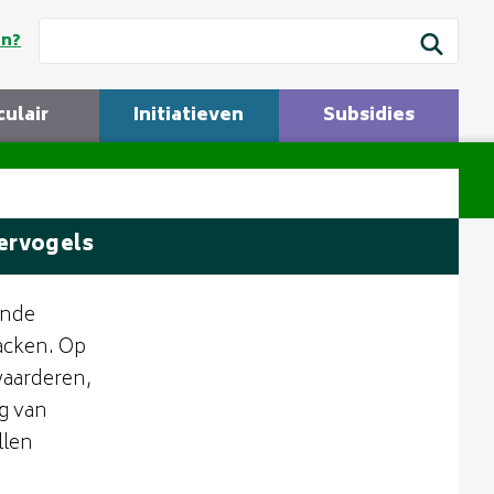
en?
culair
Initiatieven
Subsidies
ervogels
ende
acken. Op
waarderen,
ng van
llen