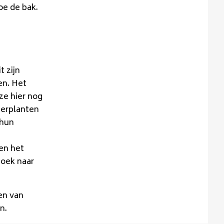
oe de bak.
 zijn
en. Het
ze hier nog
terplanten
 hun
 en het
zoek naar
en van
n.