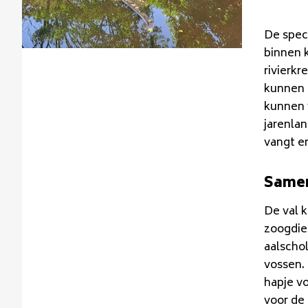
De spec
binnen 
rivierk
kunnen z
kunnen 
jarenlan
vangt e
Samen
De val k
zoogdie
aalscho
vossen. 
hapje v
voor de