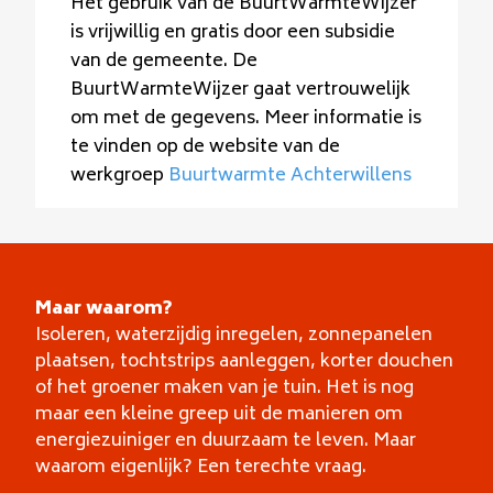
Het gebruik van de BuurtWarmteWijzer
is vrijwillig en gratis door een subsidie
van de gemeente. De
BuurtWarmteWijzer gaat vertrouwelijk
om met de gegevens. Meer informatie is
te vinden op de website van de
werkgroep
Buurtwarmte Achterwillens
Maar waarom?
Isoleren, waterzijdig inregelen, zonnepanelen
plaatsen, tochtstrips aanleggen, korter douchen
of het groener maken van je tuin. Het is nog
maar een kleine greep uit de manieren om
energiezuiniger en duurzaam te leven. Maar
waarom eigenlijk? Een terechte vraag.