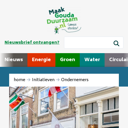
Nieuwsbrief ontvangen?
Nieuws
Energie
Groen
Water
Circulai
home
Initiatieven
Ondernemers