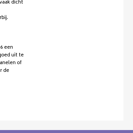
vaak dicht
bij.
26 een
oed uit te
anelen of
r de