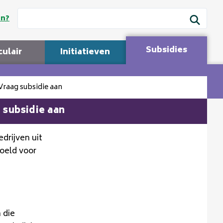
en?
Subsidies
culair
Initiatieven
raag subsidie aan
subsidie aan
drijven uit
oeld voor
 die