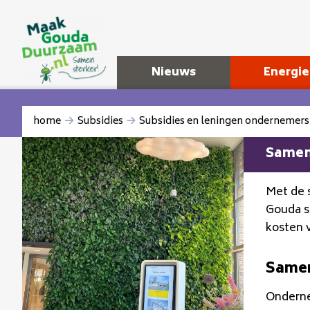
Nieuws
Energie
home
Subsidies
Subsidies en leningen ondernemers 
Samen
Met de 
Gouda s
kosten 
Samen
Onderne