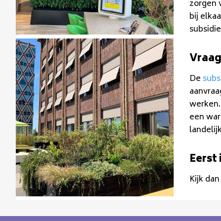
zorgen 
bij elk
subsidi
Vraag
De
subs
aanvraag
werken.
een war
landelij
Eerst 
Kijk dan