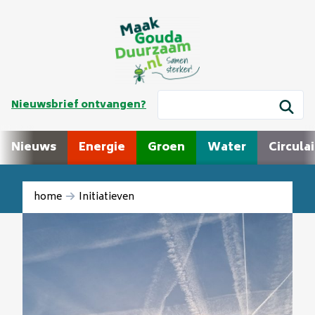
Nieuwsbrief ontvangen?
Nieuws
Energie
Groen
Water
Circulai
home
Initiatieven