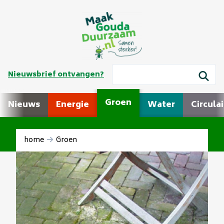
Nieuwsbrief ontvangen?
Groen
Nieuws
Energie
Water
Circulai
home
Groen