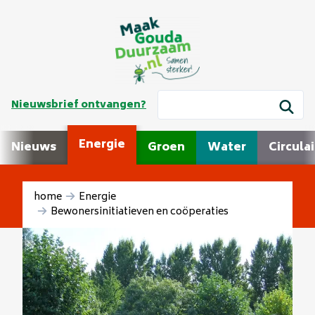
Nieuwsbrief ontvangen?
Energie
Nieuws
Groen
Water
Circulai
home
Energie
Bewonersinitiatieven en coöperaties