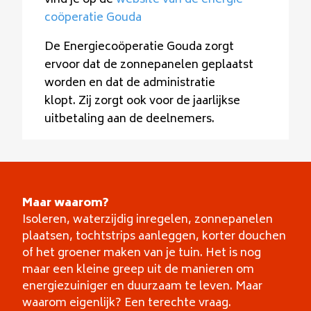
vind je op de
website van de energie
coöperatie Gouda
De Energiecoöperatie Gouda zorgt
ervoor dat de zonnepanelen geplaatst
worden en dat de administratie
klopt. Zij zorgt ook voor de jaarlijkse
uitbetaling aan de deelnemers.
Maar waarom?
Isoleren, waterzijdig inregelen, zonnepanelen
plaatsen, tochtstrips aanleggen, korter douchen
of het groener maken van je tuin. Het is nog
maar een kleine greep uit de manieren om
energiezuiniger en duurzaam te leven. Maar
waarom eigenlijk? Een terechte vraag.