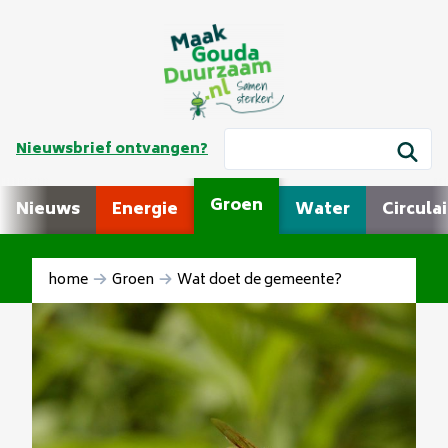
Nieuwsbrief ontvangen?
Groen
Nieuws
Energie
Water
Circulai
home
Groen
Wat doet de gemeente?