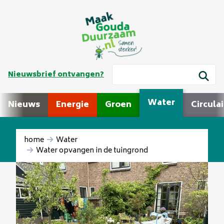
Nieuwsbrief ontvangen?
Water
Nieuws
Energie
Groen
Circulai
home
Water
Water opvangen in de tuingrond