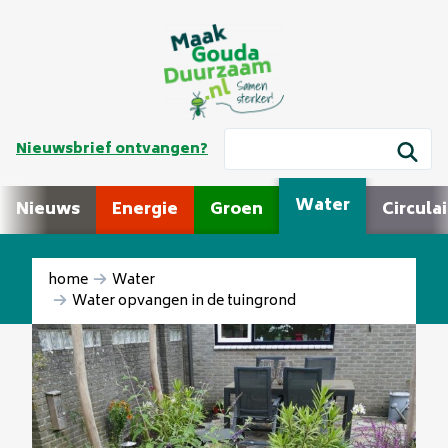
Nieuwsbrief ontvangen?
Water
Nieuws
Energie
Groen
Circulai
home
Water
Water opvangen in de tuingrond