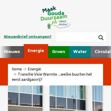
Nieuwsbrief ontvangen?
Energie
Nieuws
Groen
Water
Circulai
home
Energie
Transitie Visie Warmte ...welke buurten het
eerst aardgasvrij?