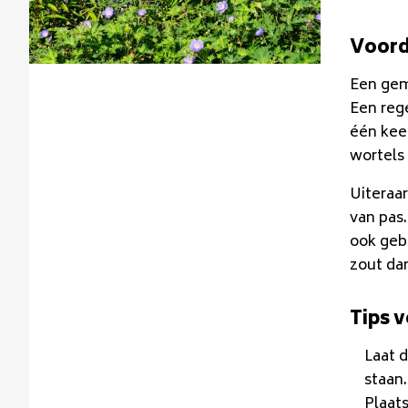
Voord
Een gemi
Een rege
één kee
wortels
Uiteraar
van pas.
ook geb
zout dan
Tips v
Laat 
staan.
Plaats