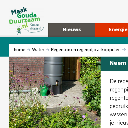
Nieuws
Energie
home
Water
Regenton en regenpijp afkoppelen
Neem 
De rege
regenpi
regento
gebruik
wassen.
je nieu