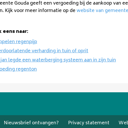
ente Gouda geeft een vergoeding bij de aankoop van e
n. Kijk voor meer informatie op de
website van gemeent
k eens naar:
ppelen regenpijp
doorlatende verharding in tuin of oprit
jan legde een waterberging systeem aan in zijn tuin
oeding regenton
Nieuwsbrief ontvangen?
Privacy statement
Web