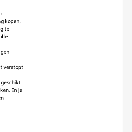
r
ng kopen,
g te
olle
ggen
et verstopt
l geschikt
en. En je
en