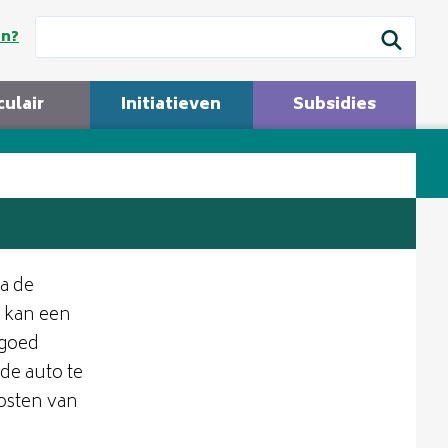
en?
culair
Initiatieven
Subsidies
ia de
e kan een
 goed
de auto te
osten van