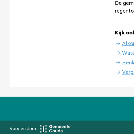
De geme
regento
Kijk oo
Afko
Water
Henk
Verg
Voor en door