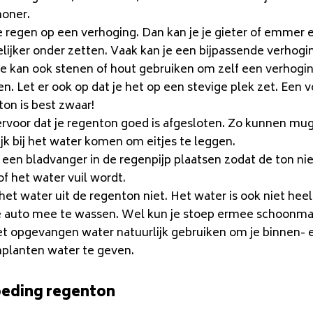
honer.
 regen op een verhoging. Dan kan je je gieter of emmer e
lijker onder zetten. Vaak kan je een bijpassende verhogi
je kan ook stenen of hout gebruiken om zelf een verhogin
. Let er ook op dat je het op een stevige plek zet. Een v
on is best zwaar!
ervoor dat je regenton goed is afgesloten. Zo kunnen mu
jk bij het water komen om eitjes te leggen.
 een bladvanger in de regenpijp plaatsen zodat de ton ni
of het water vuil wordt.
het water uit de regenton niet. Het water is ook niet hee
 auto mee te wassen. Wel kun je stoep ermee schoonmak
et opgevangen water natuurlijk gebruiken om je binnen- 
nplanten water te geven.
eding regenton