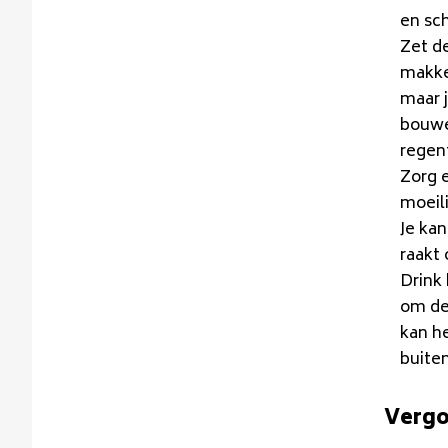
en sc
Zet de
makke
maar 
bouwen
regent
Zorg 
moeili
Je kan
raakt 
Drink 
om de
kan h
buite
Vergo