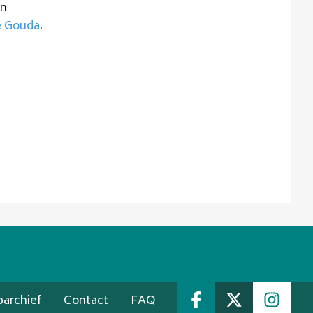
en
e Gouda
.
archief
Contact
FAQ