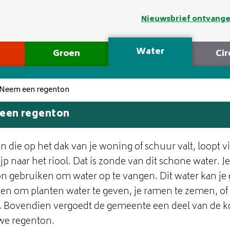
Nieuwsbrief ontvang
Water
Groen
Cir
Neem een regenton
een regenton
n die op het dak van je woning of schuur valt, loopt v
jp naar het riool. Dat is zonde van dit schone water. J
n gebruiken om water op te vangen. Dit water kan je
en om planten water te geven, je ramen te zemen, of 
 Bovendien vergoedt de gemeente een deel van de k
we regenton.