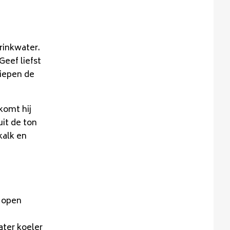
drinkwater.
Geef liefst
diepen de
komt hij
uit de ton
kalk en
e open
ater koeler