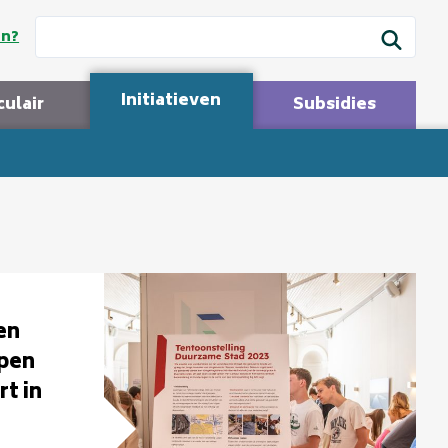
en?
Initiatieven
culair
Subsidies
en
pen
t in