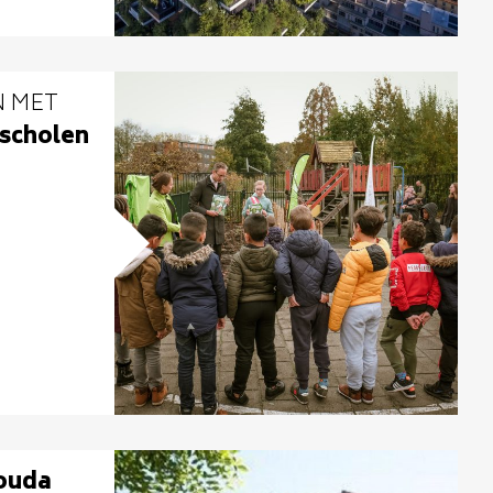
N MET
 scholen
ouda