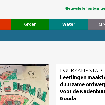
Nieuwsbrief ontvang
Groen
Water
Cir
DUURZAME STAD
Leerlingen maakt
duurzame ontwer
voor de Kadenbuur
Gouda