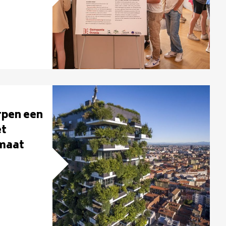
rpen een
et
imaat