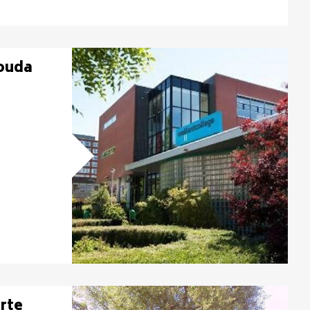
ouda
rte