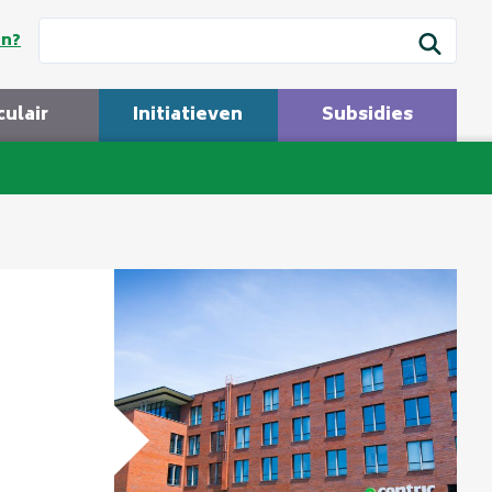
en?
culair
Initiatieven
Subsidies