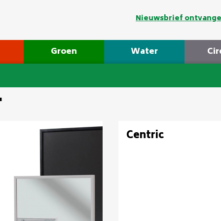
Nieuwsbrief ontvang
Groen
Water
Cir
"
Centric